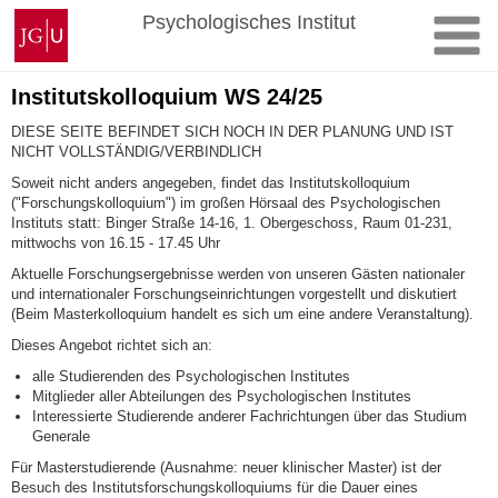
Zum
Johannes
Psychologisches Institut
Inhalt
Gutenberg-
springen
Universität
Mainz
Institutskolloquium WS 24/25
DIESE SEITE BEFINDET SICH NOCH IN DER PLANUNG UND IST
NICHT VOLLSTÄNDIG/VERBINDLICH
Soweit nicht anders angegeben, findet das Institutskolloquium
("Forschungskolloquium") im großen Hörsaal des Psychologischen
Instituts statt: Binger Straße 14-16, 1. Obergeschoss, Raum 01-231,
mittwochs von 16.15 - 17.45 Uhr
Aktuelle Forschungsergebnisse werden von unseren Gästen nationaler
und internationaler Forschungseinrichtungen vorgestellt und diskutiert
(Beim Masterkolloquium handelt es sich um eine andere Veranstaltung).
Dieses Angebot richtet sich an:
alle Studierenden des Psychologischen Institutes
Mitglieder aller Abteilungen des Psychologischen Institutes
Interessierte Studierende anderer Fachrichtungen über das Studium
Generale
Für Masterstudierende (Ausnahme: neuer klinischer Master) ist der
Besuch des Institutsforschungskolloquiums für die Dauer eines