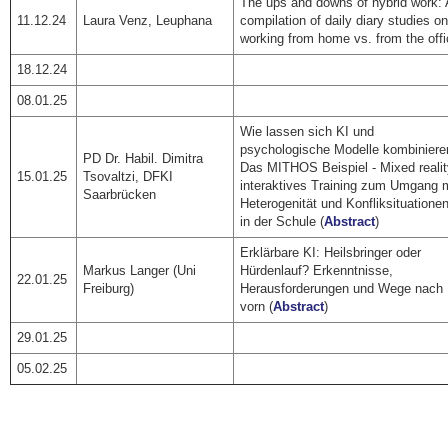
The ups and downs of hybrid work:
11.12.24
Laura Venz, Leuphana
compilation of daily diary studies o
working from home vs. from the off
18.12.24
08.01.25
Wie lassen sich KI und
psychologische Modelle kombiniere
PD Dr. Habil. Dimitra
Das MITHOS Beispiel - Mixed reali
15.01.25
Tsovaltzi, DFKI
interaktives Training zum Umgang 
Saarbrücken
Heterogenität und Konfliksituatione
in der Schule (
Abstract
)
Erklärbare KI: Heilsbringer oder
Markus Langer (Uni
Hürdenlauf? Erkenntnisse,
22.01.25
Freiburg)
Herausforderungen und Wege nach
vorn (
Abstract
)
29.01.25
05.02.25