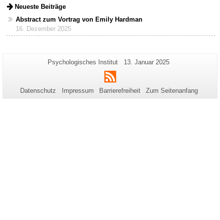
Neueste Beiträge
Abstract zum Vortrag von Emily Hardman
16. Dezember 2025
Zusätzliche
Seiten-
Letzte
Psychologisches Institut
13. Januar 2025
Name:
Aktualisierung:
Informationen
RSS
zu
Datenschutz
Impressum
Barrierefreiheit
Zum Seitenanfang
dieser
Seite