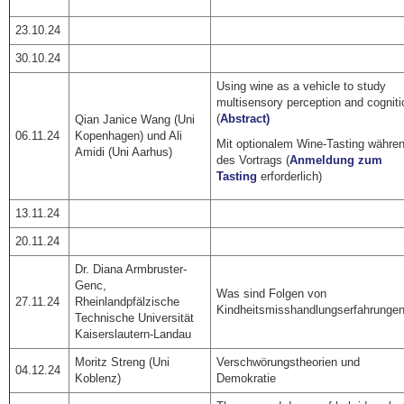
23.10.24
30.10.24
Using wine as a vehicle to study
multisensory perception and cogniti
(
Abstract)
Qian Janice Wang (Uni
06.11.24
Kopenhagen) und Ali
Mit optionalem Wine-Tasting währe
Amidi (Uni Aarhus)
des Vortrags (
Anmeldung zum
Tasting
erforderlich)
13.11.24
20.11.24
Dr. Diana Armbruster-
Genc,
Was sind Folgen von
27.11.24
Rheinlandpfälzische
Kindheitsmisshandlungserfahrunge
Technische Universität
Kaiserslautern-Landau
Moritz Streng (Uni
Verschwörungstheorien und
04.12.24
Koblenz)
Demokratie