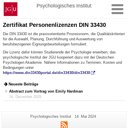
Zum
Johannes
Psychologisches Institut
Inhalt
Gutenberg-
springen
Universität
Mainz
Zertifikat Personenlizenzen DIN 33430
Die DIN 33430 ist die praxisorientierte Prozessnorm, die Qualitätskriterien
für die Auswahl, Planung, Durchführung und Auswertung von
berufsbezogenen Eignungsbeurteilungen formuliert.
Die Lizenz dafür können Studierende der Psychologie erwerben; das
psychologische Institut der JGU kooperiert dazu mit der Deutschen
Psychologen Akademie. Nähere Informationen zu Terminen, Kosten und
Bedingungen unter
https://www.din33430portal.de/din33430/din33430
.
Neueste Beiträge
Abstract zum Vortrag von Emily Hardman
16. Dezember 2025
Zusätzliche
Seiten-
Letzte
Psychologisches Institut
14. Mai 2024
Name:
Aktualisierung:
Informationen
RSS