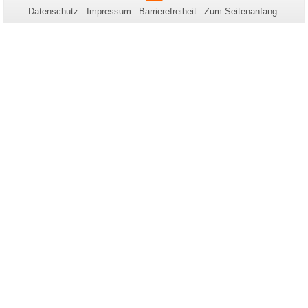
zu
Datenschutz
Impressum
Barrierefreiheit
Zum Seitenanfang
dieser
Seite